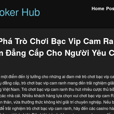
oker Hub
Home
Pos
há Trò Chơi Bạc Vip Cam Ra
m Đẳng Cấp Cho Người Yêu 
một điểm đến lý tưởng cho những ai đam mê trò chơi bạc vip c
 đẳng cấp, trò chơi bạc vip cam ranh mang đến trải nghiệm giải 
g Việt Nam. Trò chơi bạc vip cam ranh thu hút nhiều cược thủ b
a các nhà cái. Nhiều khách hàng lựa chọn vui chơi bạc vip cam 
n thân, vừa thưởng thức không khí giải trí chuyên nghiệp. Nếu 
để trải nghiệm trò chơi bạc vip cam ranh, hãy đến các casino hà