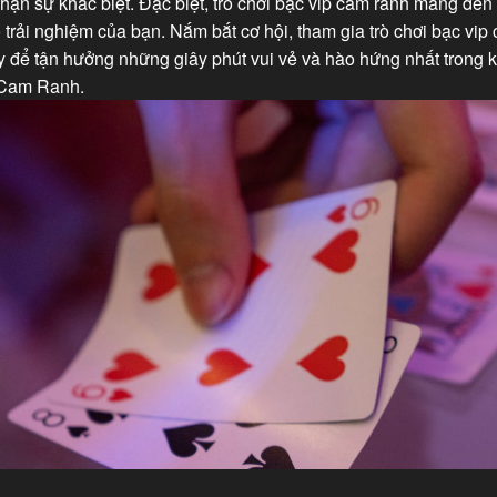
ận sự khác biệt. Đặc biệt, trò chơi bạc vip cam ranh mang đến
 trải nghiệm của bạn. Nắm bắt cơ hội, tham gia trò chơi bạc vip
 để tận hưởng những giây phút vui vẻ và hào hứng nhất trong 
 Cam Ranh.