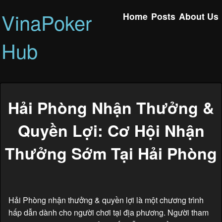
VinaPoker
Home
Posts
About Us
Hub
Hải Phòng Nhận Thưởng &
Quyền Lợi: Cơ Hội Nhận
Thưởng Sớm Tại Hải Phòng
Hải Phòng nhận thưởng & quyền lợi là một chương trình
hấp dẫn dành cho người chơi tại địa phương. Người tham