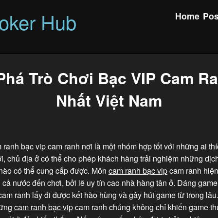
oker Hub
Home
Pos
há Trò Chơi Bạc VIP Cam R
Nhất Việt Nam
 ranh bạc vip cam ranh nơi là một nhóm hợp tốt với những ai th
ời, chủ địa ở có thể cho phép khách hàng trải nghiệm những dịc
nào có thể cung cấp được. Môn
cam ranh bạc vip
cam ranh hiện 
n cả nước đến chơi, bởi lẽ uy tín cao nhà hàng tân ở. Dáng ga
am ranh lấy đi được kết hào hùng và gây hút game từ trong lâu
hững
cam ranh bạc vip
cam ranh chúng không chỉ khiến game thủ