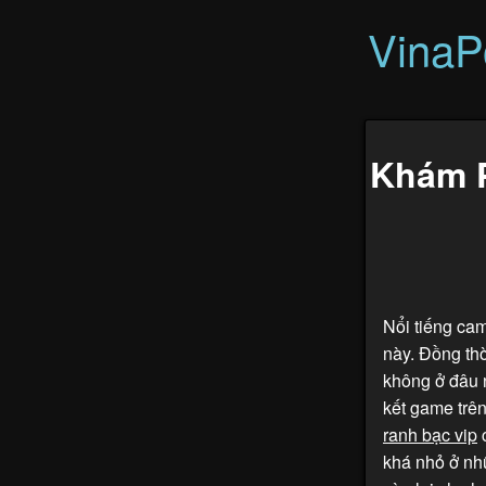
VinaP
Khám P
Nổi tiếng cam
này. Đồng th
không ở đâu 
kết game trê
ranh bạc vip
c
khá nhỏ ở n