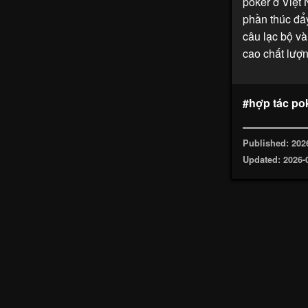
poker ở Việt
phần thúc đẩy
câu lạc bộ và
cao chất lượn
#hợp tác po
Published: 202
Updated: 2026-