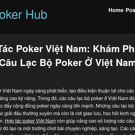
oker Hub
Home
Pos
Tác Poker Việt Nam: Khám Ph
Câu Lạc Bộ Poker Ở Việt Na
 Việt Nam ngày càng phát triển, tạo điều kiện thuận lợi cho các
âng cao kỹ năng. Trong đó, các câu lạc bộ poker ở Việt Nam đón
húc đẩy cộng đồng poker ngày càng lớn mạnh. Những câu lạc bộ
ác giải đấu thường xuyên mà còn là nơi giao lưu, học hỏi kinh 
ên.
Hợp tác poker Việt Nam
còn giúp nâng cao số lượng các câu 
ừ đó tạo ra môi trường chơi bài chuyên nghiệp, sáng tạo. Các câ