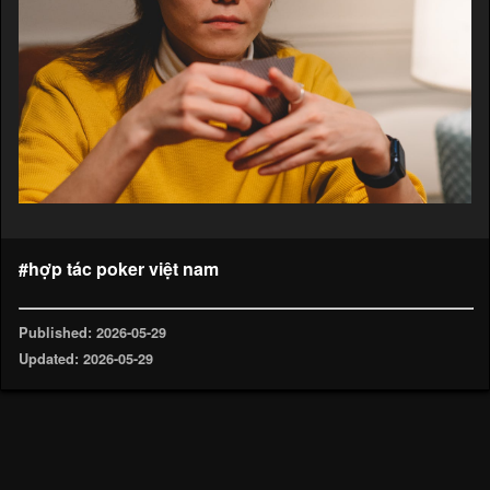
#hợp tác poker việt nam
Published: 2026-05-29
Updated: 2026-05-29