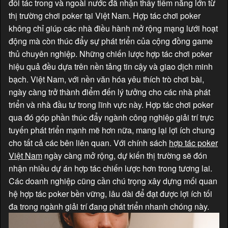
đối tác trong và ngoài nước đã nhận thấy tiềm năng lớn từ
thị trường chơi poker tại Việt Nam. Hợp tác chơi poker
không chỉ giúp các nhà điều hành mở rộng mạng lưới hoạt
động mà còn thúc đẩy sự phát triển của cộng đồng game
thủ chuyên nghiệp. Những chiến lược hợp tác chơi poker
hiệu quả đều dựa trên nền tảng tin cậy và giao dịch minh
bạch. Việt Nam, với nền văn hóa yêu thích trò chơi bài,
ngày càng trở thành điểm đến lý tưởng cho các nhà phát
triển và nhà đầu tư trong lĩnh vực này. Hợp tác chơi poker
qua đó góp phần thúc đẩy ngành công nghiệp giải trí trực
tuyến phát triển mạnh mẽ hơn nữa, mang lại lợi ích chung
cho tất cả các bên liên quan. Với chính sách
hợp tác poker
Việt Nam
ngày càng mở rộng, dự kiến thị trường sẽ đón
nhận nhiều dự án hợp tác chiến lược hơn trong tương lai.
Các doanh nghiệp cũng cần chú trọng xây dựng mối quan
hệ hợp tác poker bền vững, lâu dài để đạt được lợi ích tối
đa trong ngành giải trí đang phát triển nhanh chóng này.