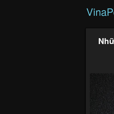
VinaP
Nhữ