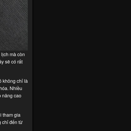
 lịch mà còn
y sẽ có rất
 không chỉ là
 hóa. Nhiều
úp nâng cao
i tham gia
 chỉ đến từ