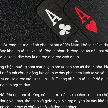
một trong những thành phố nổi bật ở Việt Nam, không chỉ về du
động khen thưởng. Khi Hải Phòng nhận thưởng, người dân nơi đâ
ợi đi kèm, đặc biệt là những ai được vinh danh.
ng nhận thưởng sớm mang lại niềm tự hào cho cả thành phố. Nó
 nhân mà còn là động lực để thúc đẩy phát triển kinh tế và văn
ưu đãi sẽ được triển khai khi Hải Phòng nhận thưởng, từ đó gi
ống của người dân.
i Hải Phòng nhận thưởng sớm, người dân sẽ có thêm nhiều cơ hộ
động văn hóa, thể thao và giáo dục. Những quyền lợi này không
mà còn từ các tổ chức xã hội và doanh nghiệp.