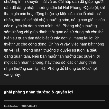
chương trình khuyến mãi và ưu đãi hấp dẫn đã giúp người
dân dễ dàng nhận thưởng sớm tại Hải Phòng. Đặc biệt, khi
tham gia các hoạt động hoặc sự kiện của các tổ chức, cá
nhân, bạn có cơ hội nhận thưởng sớm, nâng cao giá trị của
các quyền lợi dành cho mình. Hải Phòng nhận thưởng
sớm không chỉ giúp dành thời gian để sử dụng mà còn thể
hiện sự quan tâm đặc biệt từ các đơn vị, mang lại lợi ích
thiết thực cho cộng đồng. Chính vì vậy, việc nắm bắt thông
tin về Hải Phòng nhận thưởng & quyền lợi luôn là điều
đáng quan tâm. Nếu bạn muốn tận hưởng các quyền lợi
một cách nhanh chóng, hãy theo dõi các chương trình
nhận thưởng sớm tại Hải Phòng để không bỏ lỡ cơ hội
vàng này.
#hải phòng nhận thưởng & quyền lợi
Published: 2026-04-11