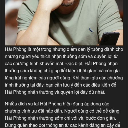
Hải Phòng là một trong những điểm đến lý tưởng dành cho
những người yêu thích nhận thưởng sớm và quyền lợi từ
các chương trình khuyến mãi. Đặc biệt, Hải Phòng nhận
thưởng sớm không chỉ giúp tiết kiệm thời gian mà còn gia
tăng trải nghiệm của người dùng. Khi tham gia các chương
trình thưởng tại đây, bạn cần lưu ý đến các điều kiện để
Hải Phòng nhận thưởng và quyền lợi đầy đủ nhất.
Nhiều dịch vụ tại Hải Phòng hiện đang áp dụng các
chương trình ưu đãi hấp dẫn. Người dùng có thể dễ dàng
Hải Phòng nhận thưởng sớm chỉ với vài bước đơn giản.
Đừng quên theo dõi thông tin từ các kênh đáng tin cậy để