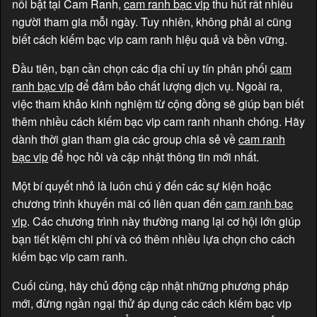
nổi bật tại Cam Ranh,
cam ranh bạc vip
thu hút rất nhiều
người tham gia mỗi ngày. Tuy nhiên, không phải ai cũng
biết cách kiếm bạc vip cam ranh hiệu quả và bền vững.
Đầu tiên, bạn cần chọn các địa chỉ uy tín phân phối
cam
ranh bạc vip
để đảm bảo chất lượng dịch vụ. Ngoài ra,
việc tham khảo kinh nghiệm từ cộng đồng sẽ giúp bạn biết
thêm nhiều cách kiếm bạc vip cam ranh nhanh chóng. Hãy
dành thời gian tham gia các group chia sẻ về
cam ranh
bạc vip
để học hỏi và cập nhật thông tin mới nhất.
Một bí quyết nhỏ là luôn chú ý đến các sự kiện hoặc
chương trình khuyến mãi có liên quan đến
cam ranh bạc
vip
. Các chương trình này thường mang lại cơ hội lớn giúp
bạn tiết kiệm chi phí và có thêm nhiều lựa chọn cho cách
kiếm bạc vip cam ranh.
Cuối cùng, hãy chủ động cập nhật những phương pháp
mới, đừng ngần ngại thử áp dụng các cách kiếm bạc vip