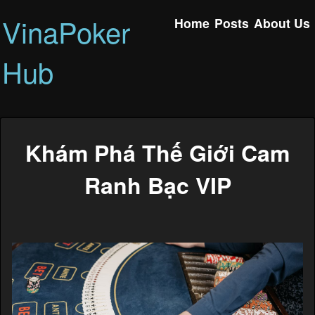
VinaPoker
Home
Posts
About Us
Hub
Khám Phá Thế Giới Cam
Ranh Bạc VIP