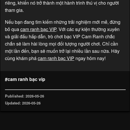
riêng, khiến nó trở thành một hành trình thú vị cho người
tham gia.
Nếu bạn đang tìm kiếm những trải nghiệm mới mẻ, đừng
bỏ qua
cam ranh bạc VIP
. Với các sự kiện thường xuyên
và giải đấu hấp dẫn, trò chơi bạc VIP Cam Ranh chắc
chắn sẽ làm hài lòng mọi đối tượng người chơi. Chỉ cần
một lần đến, bạn sẽ muốn trở lại nhiều lần sau nữa. Hãy
cùng khám phá
cam ranh bạc VIP
ngay hôm nay!
#cam ranh bạc vip
Published: 2026-05-26
Updated: 2026-05-26