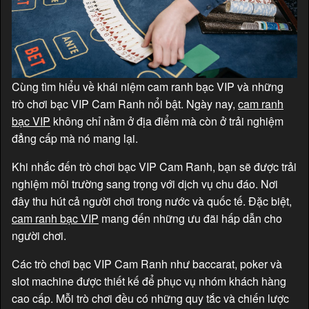
Cùng tìm hiểu về khái niệm cam ranh bạc VIP và những
trò chơi bạc VIP Cam Ranh nổi bật. Ngày nay,
cam ranh
bạc VIP
không chỉ nằm ở địa điểm mà còn ở trải nghiệm
đẳng cấp mà nó mang lại.
Khi nhắc đến trò chơi bạc VIP Cam Ranh, bạn sẽ được trải
nghiệm môi trường sang trọng với dịch vụ chu đáo. Nơi
đây thu hút cả người chơi trong nước và quốc tế. Đặc biệt,
cam ranh bạc VIP
mang đến những ưu đãi hấp dẫn cho
người chơi.
Các trò chơi bạc VIP Cam Ranh như baccarat, poker và
slot machine được thiết kế để phục vụ nhóm khách hàng
cao cấp. Mỗi trò chơi đều có những quy tắc và chiến lược