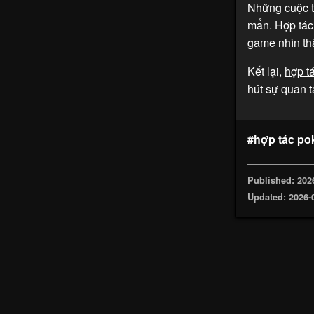
Những cuộc t
mẩn. Hợp tác 
game nhìn thấ
Kết lại,
hợp t
hút sự quan t
#hợp tác po
Published: 202
Updated: 2026-