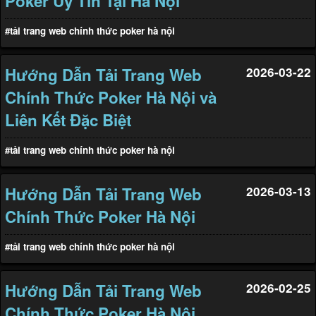
Poker Uy Tín Tại Hà Nội
#tải trang web chính thức poker hà nội
Hướng Dẫn Tải Trang Web
2026-03-22
Chính Thức Poker Hà Nội và
Liên Kết Đặc Biệt
#tải trang web chính thức poker hà nội
Hướng Dẫn Tải Trang Web
2026-03-13
Chính Thức Poker Hà Nội
#tải trang web chính thức poker hà nội
Hướng Dẫn Tải Trang Web
2026-02-25
Chính Thức Poker Hà Nội