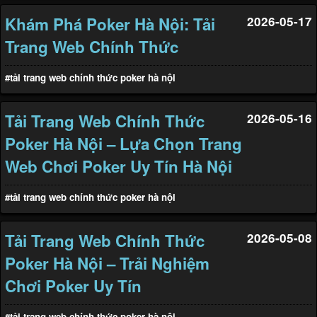
Khám Phá Poker Hà Nội: Tải
2026-05-17
Trang Web Chính Thức
#tải trang web chính thức poker hà nội
Tải Trang Web Chính Thức
2026-05-16
Poker Hà Nội – Lựa Chọn Trang
Web Chơi Poker Uy Tín Hà Nội
#tải trang web chính thức poker hà nội
Tải Trang Web Chính Thức
2026-05-08
Poker Hà Nội – Trải Nghiệm
Chơi Poker Uy Tín
#tải trang web chính thức poker hà nội