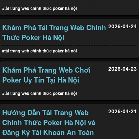
#tải trang web chính thức poker hà nội
Khám Phá Tải Trang Web Chính
2026-04-24
Thức Poker Hà Nội
#tải trang web chính thức poker hà nội
Khám Phá Trang Web Chơi
2026-04-23
Poker Uy Tín Tại Hà Nội
#tải trang web chính thức poker hà nội
Hướng Dẫn Tải Trang Web
2026-04-21
Chính Thức Poker Hà Nội và
Đăng Ký Tài Khoản An Toàn