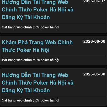
Hướng Dẫn Tải Trang Web
2026-06-07
Chính Thức Poker Hà Nội và
Đăng Ký Tài Khoản
#tải trang web chính thức poker hà nội
Khám Phá Trang Web Chính
2026-06-06
Thức Poker Hà Nội
#tải trang web chính thức poker hà nội
Hướng Dẫn Tải Trang Web
2026-05-30
Chính Thức Poker Hà Nội và
Đăng Ký Tài Khoản
#tải trang web chính thức poker hà nội