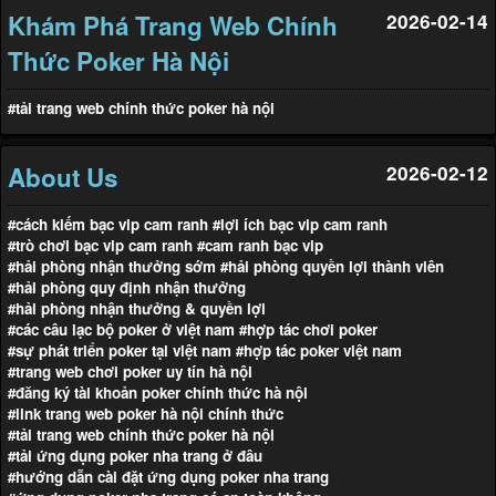
Khám Phá Trang Web Chính
2026-02-14
Thức Poker Hà Nội
#tải trang web chính thức poker hà nội
About Us
2026-02-12
#cách kiếm bạc vip cam ranh
#lợi ích bạc vip cam ranh
#trò chơi bạc vip cam ranh
#cam ranh bạc vip
#hải phòng nhận thưởng sớm
#hải phòng quyền lợi thành viên
#hải phòng quy định nhận thưởng
#hải phòng nhận thưởng & quyền lợi
#các câu lạc bộ poker ở việt nam
#hợp tác chơi poker
#sự phát triển poker tại việt nam
#hợp tác poker việt nam
#trang web chơi poker uy tín hà nội
#đăng ký tài khoản poker chính thức hà nội
#link trang web poker hà nội chính thức
#tải trang web chính thức poker hà nội
#tải ứng dụng poker nha trang ở đâu
#hướng dẫn cài đặt ứng dụng poker nha trang